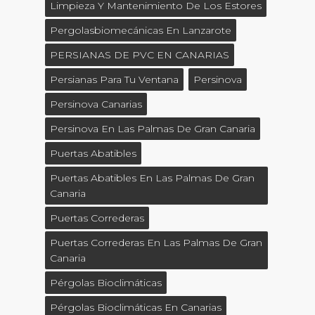
Limpieza Y Mantenimiento De Los Estores
Pergolasbiomecánicas En Lanzarote
PERSIANAS DE PVC EN CANARIAS
Persianas Para Tu Ventana
Persinova
Persinova Canarias
Persinova En Las Palmas De Gran Canaria
Puertas Abatibles
Puertas Abatibles En Las Palmas De Gran
Canaria
Puertas Correderas
Puertas Correderas En Las Palmas De Gran
Canaria
Pérgolas Bioclimáticas
Pérgolas Bioclimáticas En Canarias