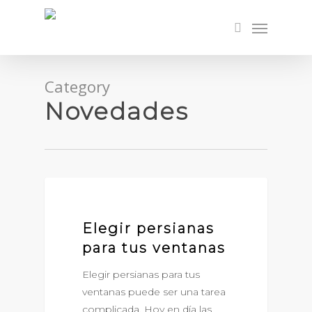
Skip
Menu
to
search
main
content
Category
Novedades
NOVEDADES
Elegir persianas
para tus ventanas
Elegir persianas para tus
ventanas puede ser una tarea
complicada. Hoy en día las