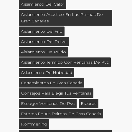
Aisamiento Del Calor
Aislamiento Acústico En Las Palmas De
Gran Canarias
Aislamiento Del Frio
Aislamiento Del Polvo
Aislamiento De Ruido
Aislamiento Térmico Con Ventanas De Pvc
Aslamiento De Hubedad
Cerramientos En Gran Canaria
Consejos Para Elegir Tus Ventanas
Escoger Ventanas De Pvc
Estores
Estores En Als Palmas De Gran Canaria
Kommerling