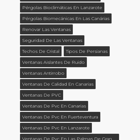
Pérgolas Bioclimáticas En Lanzarote
Pérgolas Biomecánicas En Las Canárias
Renovar Las Ventanas
Seguridad De Las Ventanas
Techos De Cristal
Tipos De Persianas
Ventanas Aislantes De Ruido
Ventanas Antirrobo
Ventanas De Calidad En Canarias
Ventanas De PVC
Ventanas De Pvc En Canarias
Ventanas De Pvc En Fuerteventura
Ventanas De Pvc En Lanzarote
Ventanas De Pvc En Las Palmas De Gran