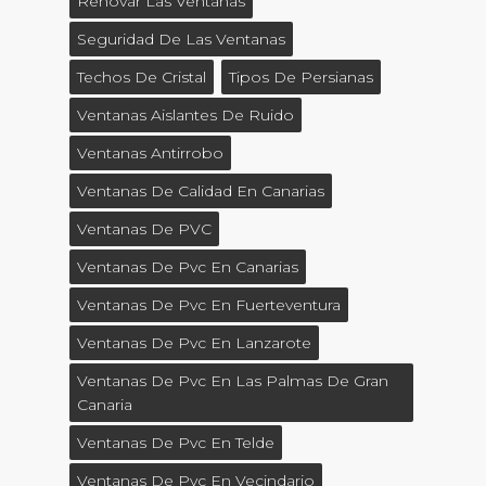
Renovar Las Ventanas
Seguridad De Las Ventanas
Techos De Cristal
Tipos De Persianas
Ventanas Aislantes De Ruido
Ventanas Antirrobo
Ventanas De Calidad En Canarias
Ventanas De PVC
Ventanas De Pvc En Canarias
Ventanas De Pvc En Fuerteventura
Ventanas De Pvc En Lanzarote
Ventanas De Pvc En Las Palmas De Gran
Canaria
Ventanas De Pvc En Telde
Ventanas De Pvc En Vecindario