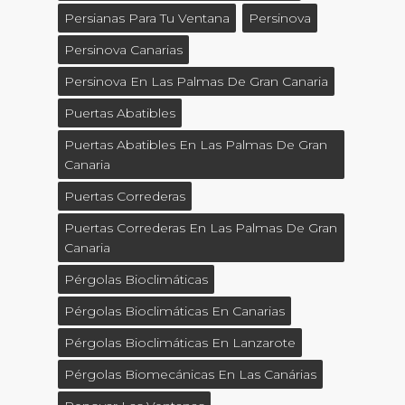
Persianas Para Tu Ventana
Persinova
Persinova Canarias
Persinova En Las Palmas De Gran Canaria
Puertas Abatibles
Puertas Abatibles En Las Palmas De Gran
Canaria
Puertas Correderas
Puertas Correderas En Las Palmas De Gran
Canaria
Pérgolas Bioclimáticas
Pérgolas Bioclimáticas En Canarias
Pérgolas Bioclimáticas En Lanzarote
Pérgolas Biomecánicas En Las Canárias