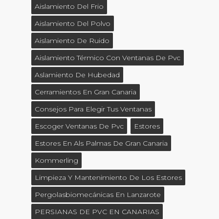
Aislamiento Del Frio
Aislamiento Del Polvo
Aislamiento De Ruido
Aislamiento Térmico Con Ventanas De Pvc
Aslamiento De Hubedad
Cerramientos En Gran Canaria
Consejos Para Elegir Tus Ventanas
Escoger Ventanas De Pvc
Estores
Estores En Als Palmas De Gran Canaria
Kommerling
Limpieza Y Mantenimiento De Los Estores
Pergolasbiomecánicas En Lanzarote
PERSIANAS DE PVC EN CANARIAS