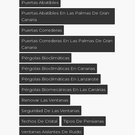
Puertas Abatibles
Puertas Abatibles En Las Palmas De Gran
Canaria
Puertas Correderas
Puertas Correderas En Las Palmas De Gran
Canaria
Pérgolas Bioclimáticas
Pérgolas Bioclimáticas En Canarias
Pérgolas Bioclimáticas En Lanzarote
Pérgolas Biomecánicas En Las Canárias
Renovar Las Ventanas
Seguridad De Las Ventanas
Techos De Cristal
Tipos De Persianas
Ventanas Aislantes De Ruido