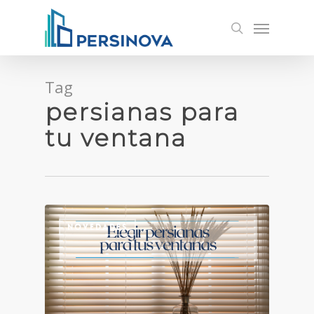
Skip
Menu
to
search
main
content
Tag
persianas para
tu ventana
NOVEDADES