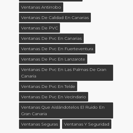
Ventanas Antirrobo
Ventanas De Calidad En Canarias
Ventanas De PVC
Ventanas De Pvc En Canarias
Ventanas De Pvc En Fuerteventura
Ventanas De Pvc En Lanzarote
Ventanas De Pvc En Las Palmas De Gran
Canaria
Ventanas De Pvc En Telde
Ventanas De Pvc En Vecindario
Ventanas Que Aislándotelos El Ruido En
Gran Canaria
Ventanas Seguras
Ventanas Y Seguridad