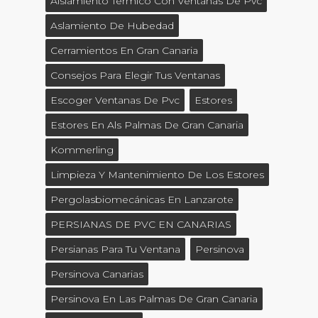
Aislamiento Térmico Con Ventanas De Pvc
Aslamiento De Hubedad
Cerramientos En Gran Canaria
Consejos Para Elegir Tus Ventanas
Escoger Ventanas De Pvc
Estores
Estores En Als Palmas De Gran Canaria
Kommerling
Limpieza Y Mantenimiento De Los Estores
Pergolasbiomecánicas En Lanzarote
PERSIANAS DE PVC EN CANARIAS
Persianas Para Tu Ventana
Persinova
Persinova Canarias
Persinova En Las Palmas De Gran Canaria