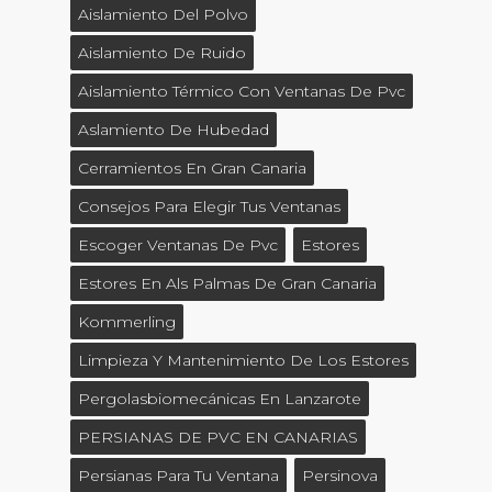
Aislamiento Del Polvo
Aislamiento De Ruido
Aislamiento Térmico Con Ventanas De Pvc
Aslamiento De Hubedad
Cerramientos En Gran Canaria
Consejos Para Elegir Tus Ventanas
Escoger Ventanas De Pvc
Estores
Estores En Als Palmas De Gran Canaria
Kommerling
Limpieza Y Mantenimiento De Los Estores
Pergolasbiomecánicas En Lanzarote
PERSIANAS DE PVC EN CANARIAS
Persianas Para Tu Ventana
Persinova