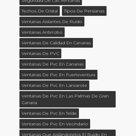
Seguridad De Las Ventanas
Techos De Cristal
Tipos De Persianas
Ventanas Aislantes De Ruido
Ventanas Antirrobo
Ventanas De Calidad En Canarias
Ventanas De PVC
Ventanas De Pvc En Canarias
Ventanas De Pvc En Fuerteventura
Ventanas De Pvc En Lanzarote
Ventanas De Pvc En Las Palmas De Gran
Canaria
Ventanas De Pvc En Telde
Ventanas De Pvc En Vecindario
Ventanas Que Aislándotelos El Ruido En