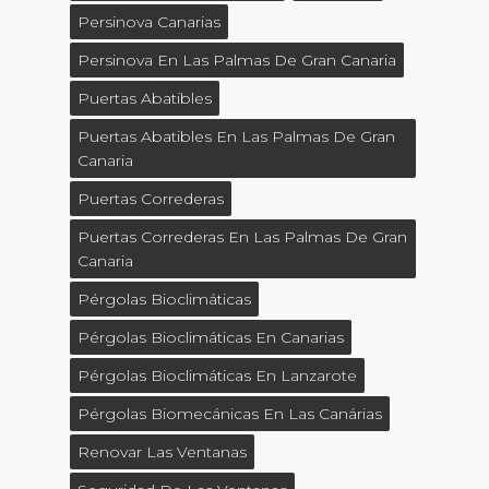
Persinova Canarias
Persinova En Las Palmas De Gran Canaria
Puertas Abatibles
Puertas Abatibles En Las Palmas De Gran
Canaria
Puertas Correderas
Puertas Correderas En Las Palmas De Gran
Canaria
Pérgolas Bioclimáticas
Pérgolas Bioclimáticas En Canarias
Pérgolas Bioclimáticas En Lanzarote
Pérgolas Biomecánicas En Las Canárias
Renovar Las Ventanas