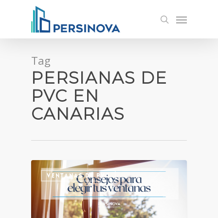
Skip
Menu
to
search
main
content
Tag
PERSIANAS DE
PVC EN
CANARIAS
VENTANAS DE PVC