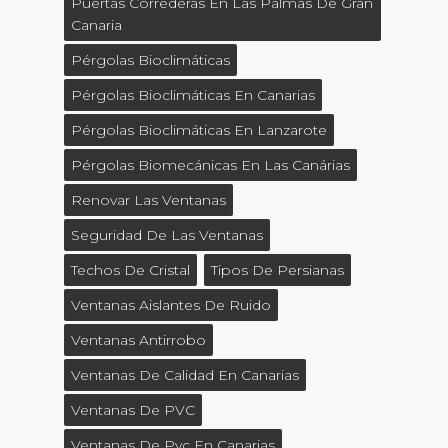
Puertas Correderas En Las Palmas De Gran
Canaria
Pérgolas Bioclimáticas
Pérgolas Bioclimáticas En Canarias
Pérgolas Bioclimáticas En Lanzarote
Pérgolas Biomecánicas En Las Canárias
Renovar Las Ventanas
Seguridad De Las Ventanas
Techos De Cristal
Tipos De Persianas
Ventanas Aislantes De Ruido
Ventanas Antirrobo
Ventanas De Calidad En Canarias
Ventanas De PVC
Ventanas De Pvc En Canarias