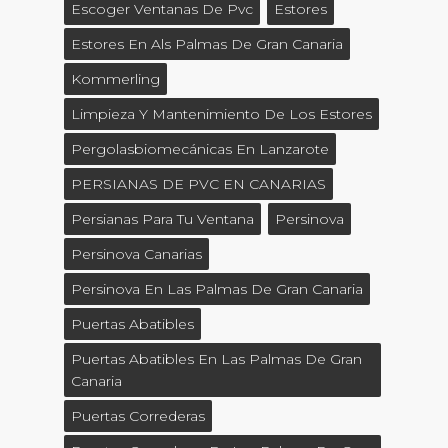
Escoger Ventanas De Pvc
Estores
Estores En Als Palmas De Gran Canaria
Kommerling
Limpieza Y Mantenimiento De Los Estores
Pergolasbiomecánicas En Lanzarote
PERSIANAS DE PVC EN CANARIAS
Persianas Para Tu Ventana
Persinova
Persinova Canarias
Persinova En Las Palmas De Gran Canaria
Puertas Abatibles
Puertas Abatibles En Las Palmas De Gran
Canaria
Puertas Correderas