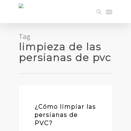
Skip
Menu
to
search
main
content
Tag
limpieza de las
persianas de pvc
PERSIANAS DE PVC
¿Cómo limpiar las
persianas de
PVC?